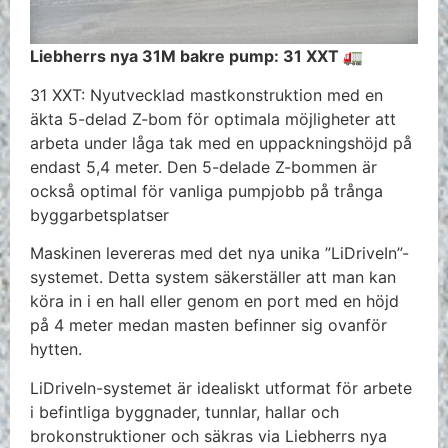
Liebherrs nya 31M bakre pump: 31 XXT 🚛
31 XXT: Nyutvecklad mastkonstruktion med en
äkta 5-delad Z-bom för optimala möjligheter att
arbeta under låga tak med en uppackningshöjd på
endast 5,4 meter. Den 5-delade Z-bommen är
också optimal för vanliga pumpjobb på trånga
byggarbetsplatser
Maskinen levereras med det nya unika ”LiDriveIn”-
systemet. Detta system säkerställer att man kan
köra in i en hall eller genom en port med en höjd
på 4 meter medan masten befinner sig ovanför
hytten.
LiDriveIn-systemet är idealiskt utformat för arbete
i befintliga byggnader, tunnlar, hallar och
brokonstruktioner och säkras via Liebherrs nya