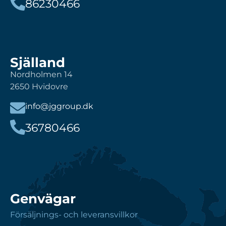
86230466
Själland
Nordholmen 14
2650 Hvidovre
info@jggroup.dk
36780466
Genvägar
Försäljnings- och leveransvillkor