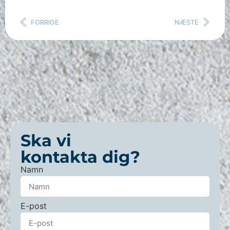
FORRIGE
NÆSTE
Ska vi
kontakta dig?
Namn
E-post