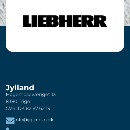
Jylland
Høgemosevænget 13
8380 Trige
CVR: DK 82 87 62 19
info@jggroup.dk