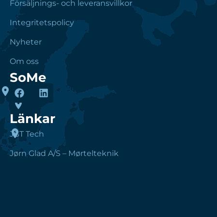
Försäljnings- och leveransvillkor
Integritetspolicy
Nyheter
Om oss
SoMe
Länkar
JGT Tech
Jørn Glad A/S – Mørtelteknik