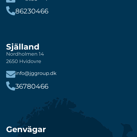
86230466
Själland
Nordholmen 14
2650 Hvidovre
info@jggroup.dk
36780466
Genvägar