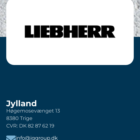
Jylland
Høgemosevænget 13
8380 Trige
CVR: DK 82 87 62 19
info@jggroup.dk