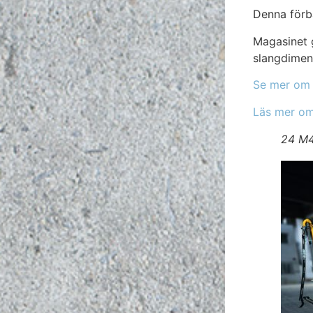
Denna förbä
Magasinet 
slangdimens
Se mer om 
Läs mer om
24 M4