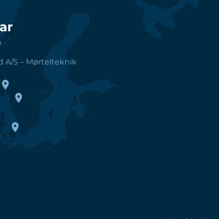
ar
h
d A/S – Mørtelteknik