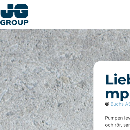
Lie
mp
Buchs A
Pumpen lev
och rör, sa