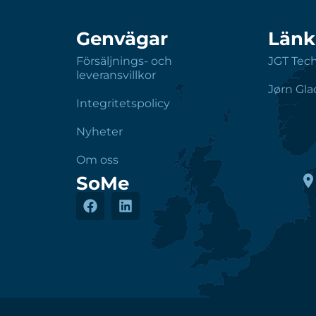
Genvägar
Länk
Försäljnings- och
JGT Tec
leveransvillkor
Jørn Gla
Integritetspolicy
Nyheter
Om oss
SoMe