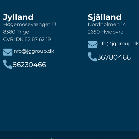
Jylland
Själland
Høgemosevænget 13
Nordholmen 14
8380 Trige
2650 Hvidovre
CVR: DK 82 87 62 19
info@jggroup.dk
info@jggroup.dk
36780466
86230466