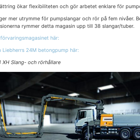
ttring ökar flexibiliteten och gör arbetet enklare för pum
ger mer utrymme för pumpslangar och rör på fem nivåer. 
ionerna rymmer detta magasin upp till 38 slangar/tuber.
förvaringsmagasinet här:
 Liebherrs 24M betongpump här:
 XH Slang- och rörhållare