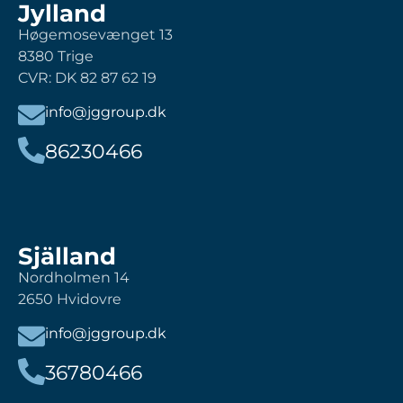
Jylland
Høgemosevænget 13
8380 Trige
CVR: DK 82 87 62 19
info@jggroup.dk
86230466
Själland
Nordholmen 14
2650 Hvidovre
info@jggroup.dk
36780466