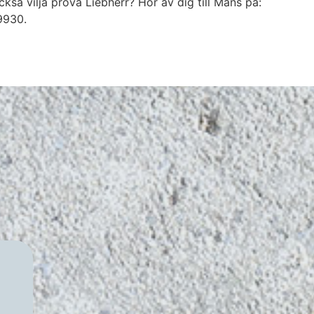
ckså vilja prova Liebherr? Hör av dig till Måns på:
930.