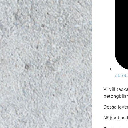
oktob
Vi vill tac
betongbilar
Dessa lever
Nöjda kund