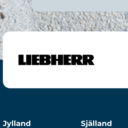
Jylland
Själland