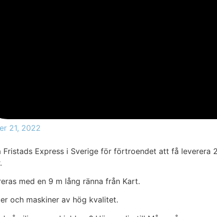
er 21, 2022
ka Fristads Express i Sverige för förtroendet att få leverera 
.
eras med en 9 m lång ränna från Kart.
er och maskiner av hög kvalitet.