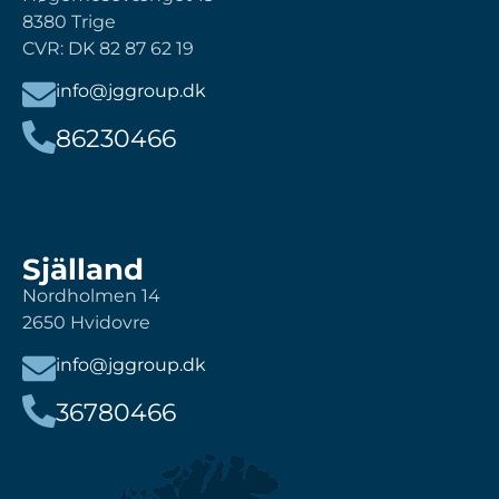
8380 Trige
CVR: DK 82 87 62 19
info@jggroup.dk
86230466
Själland
Nordholmen 14
2650 Hvidovre
info@jggroup.dk
36780466