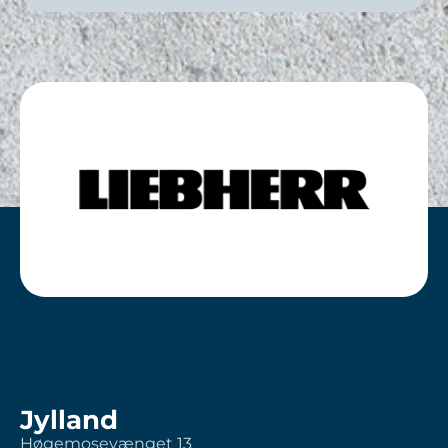
Jylland
Høgemosevænget 13