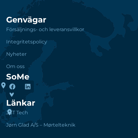
Genvägar
Försäljnings- och leveransvillkor
Integritetspolicy
Nyheter
Om oss
SoMe
Länkar
JGT Tech
Jørn Glad A/S – Mørtelteknik