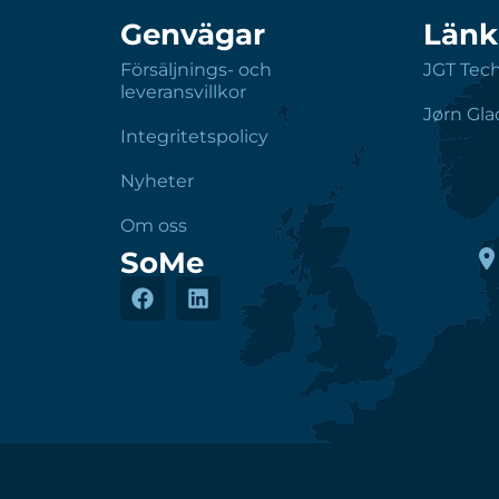
Genvägar
Länk
Försäljnings- och
JGT Tec
leveransvillkor
Jørn Gla
Integritetspolicy
Nyheter
Om oss
SoMe