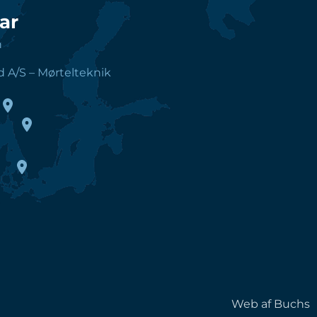
ar
h
d A/S – Mørtelteknik
Web af Buchs