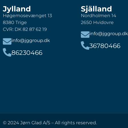
Jylland
Själland
Høgemosevænget 13
Nordholmen 14
8380 Trige
2650 Hvidovre
CVR: DK 82 87 62 19
info@jggroup.dk
info@jggroup.dk
36780466
86230466
© 2024 Jørn Glad A/S – All rights reserved.