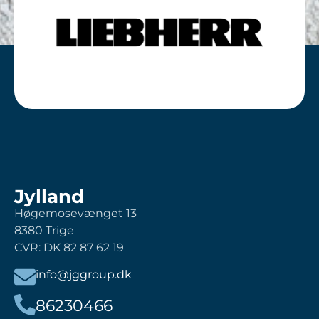
Jylland
Høgemosevænget 13
8380 Trige
CVR: DK 82 87 62 19
info@jggroup.dk
86230466