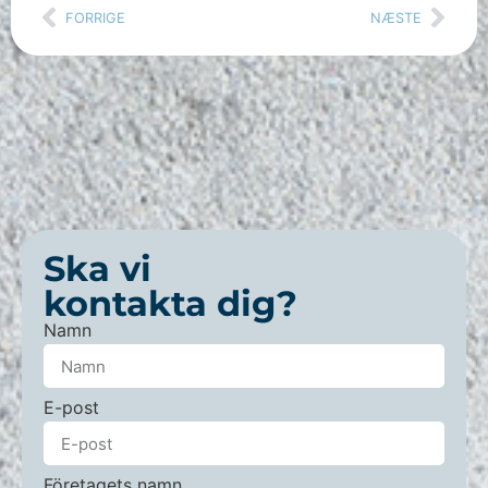
FORRIGE
NÆSTE
Ska vi
kontakta dig?
Namn
E-post
Företagets namn